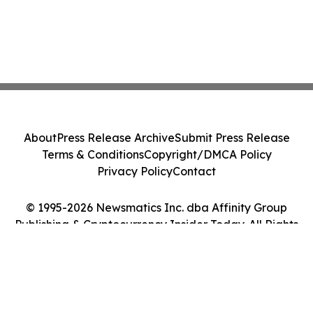
About
Press Release Archive
Submit Press Release
Terms & Conditions
Copyright/DMCA Policy
Privacy Policy
Contact
© 1995-2026 Newsmatics Inc. dba Affinity Group
Publishing & Cryptocurrency Insider Today. All Rights
Reserved.
Cookie Settings / Your Privacy Choices